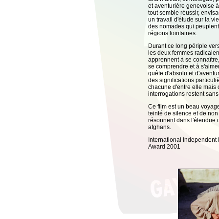
et aventurière genevoise à
tout semble réussir, envisa
un travail d'étude sur la v
des nomades qui peuplent
régions lointaines.
Durant ce long périple vers
les deux femmes radicalem
apprennent à se connaître,
se comprendre et à s'aimer
quête d'absolu et d'aventu
des significations particul
chacune d'entre elle mais 
interrogations restent san
Ce film est un beau voyage
teinté de silence et de non 
résonnent dans l'étendue 
afghans.
International Independent F
Award 2001