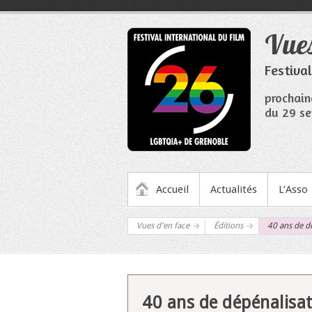
Aller
au
Vues
contenu
Festiva
prochain
du 29 se
MENU PRINCIPAL
Accueil
Actualités
L’Asso
Vues d'en face
Éditions
40 ans de d
40 ans de dépénalisa