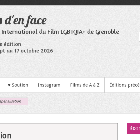
 d'en face
l International du Film LGBTQIA+ de Grenoble
e édition
pt au 17 octobre 2026
♥ Soutien
Instagram
Films de A à Z
Éditions préc
épénalisation
ÉDI
tion