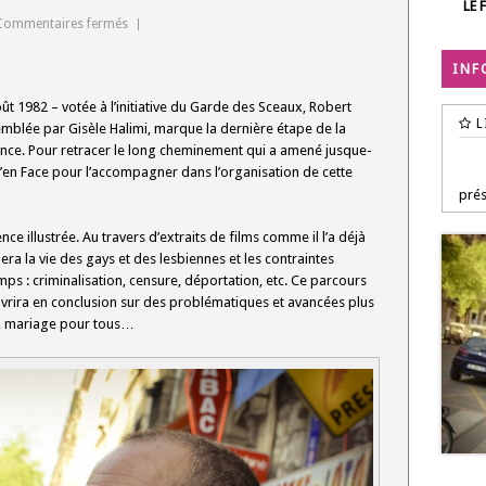
LE 
sur
Commentaires fermés
40
INF
ans
de
ût 1982 – votée à l’initiative du Garde des Sceaux, Robert
dépénalisation
L
emblée par Gisèle Halimi, marque la dernière étape de la
rance. Pour retracer le long cheminement qui a amené jusque-
es d’en Face pour l’accompagner dans l’organisation de cette
prés
e illustrée. Au travers d’extraits de films comme il l’a déjà
oquera la vie des gays et des lesbiennes et les contraintes
temps : criminalisation, censure, déportation, etc. Ce parcours
ouvrira en conclusion sur des problématiques et avancées plus
acs, mariage pour tous…