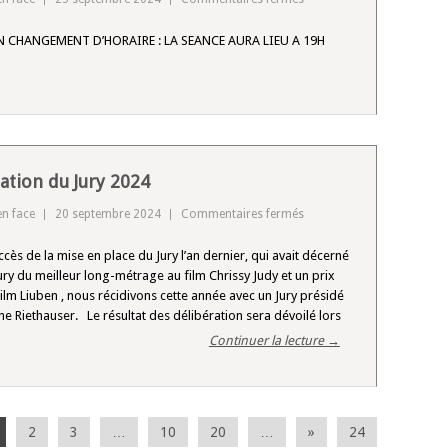
Changement
 CHANGEMENT D’HORAIRE : LA SEANCE AURA LIEU A 19H
d’horaire
pour
la
séance
de
My
Beautiful
ation du Jury 2024
Laundrette
sur
en face
20 septembre 2024
Commentaires fermés
:
Présentation
19h
ccès de la mise en place du Jury l’an dernier, qui avait décerné
du
Jury du meilleur long-métrage au film Chrissy Judy et un prix
Jury
film Liuben , nous récidivons cette année avec un Jury présidé
2024
e Riethauser. Le résultat des délibération sera dévoilé lors
Continuer la lecture →
2
3
…
10
20
…
»
24