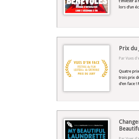
t’investir à
lors d’un é
Prix du 
Par Vues d'
Quatre prix
trois prix 
d’en face !
Changem
Beautif
Par Vues d'