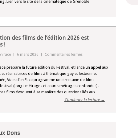
g. Lien vers le site de la cinématèque de Grenoble
à
la
Cinémathèque
de
Grenoble
tion des films de l’édition 2026 est
s !
sur
en face
6 mars 2026
Commentaires fermés
La
ace prépare la future édition du Festival, et lance un appel aux
sélection
s et réalisatrices de films à thématique gay et lesbienne.
des
ée, Vues d’en Face programme une trentaine de films
films
festival (longs métrages et courts métrages confondus).
de
ces films évoquent à sa manière des questions liés aux …
l’édition
Continuer la lecture →
2026
est
ouvertes
!
ux Dons