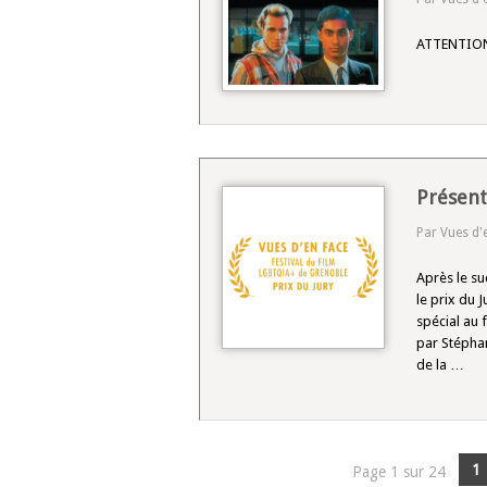
ATTENTION
Présent
Par Vues d'
Après le su
le prix du 
spécial au 
par Stéphan
de la …
1
Page 1 sur 24