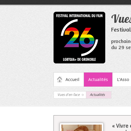
Aller
au
Vues
contenu
Festiva
prochain
du 29 se
MENU PRINCIPAL
Accueil
Actualités
L’Asso
Vues d'en face
Actualités
« Vivre 