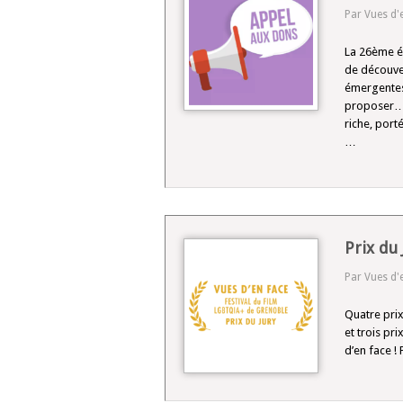
Par Vues d'
La 26ème é
de découve
émergentes 
proposer… M
riche, por
…
Prix du 
Par Vues d'
Quatre prix
et trois pr
d’en face !