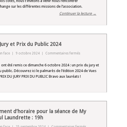
 nos côtés, nous t’invitons à venir nous rencontrer
bénévoles
change sur les différentes missions de l’association.
Continuer la lecture →
Jury et Prix du Public 2024
sur
en face
9 octobre 2024
Commentaires fermés
Prix
 ont été remis ce dimanche 6 octobre 2024 : un prix du jury et
du
du public. Découvrez ici le palmarès de l’édition 2024 de Vues
Jury
 PRIX DU JURY PRIX DU PUBLIC Bravo aux lauréats !
et
Prix
du
Public
2024
ent d’horaire pour la séance de My
ul Laundrette : 19h
sur
en face
25 septembre 2024
Commentaires fermés