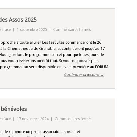
Public
2025
es Assos 2025
sur
en face
1 septembre 2025
Commentaires fermés
Forum
 approche à toute allure ! Les festivités commenceront le 26
des
à la Cinémathèque de Grenoble, et continueront jusqu’au 17
Assos
ous gardons le programme secret pour quelques jours de
2025
nous vous révélerons bientôt tout. Si vous ne pouvez plus
a programmation sera disponible en avant première au FORUM
Continuer la lecture →
 bénévoles
sur
en face
17 novembre 2024
Commentaires fermés
Appel
ie de rejoindre un projet associatif inspirant et
à