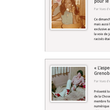
pour le
Par Vues d'
Ce dimanche
mais aussi 
exclusive a
la voix de 
racisés éta
« L’asp
Grenob
Par Vues d'
Présenté lo
de la Chos
membre fond
numérique 