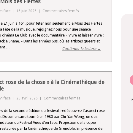
 Mois des Fiertés
sur
en face
16 juin 2026
Commentaires fermés
« Vivre
 21 juin à 16h, pour fêter non seulement le Mois des Fiertés
et
la Fête de la musique, rejoignez nous pour une séance
laisser
u cinéma Le Club avec le documentaire « Vivre et laisser vivre :
vivre
Jackie Shane. » Dans les années 60s, où les artistes queers et
:
ient …
Continuer la lecture →
la
voix
de
Jackie
Shane »
ect rose de la chose » à la Cinémathèque de
pour
le
le
Mois
sur
en face
25 avril 2026
Commentaires fermés
des
« L’aspect
Fiertés
rs de la seconde édition du festival, redécouvrez L’aspect rose
rose
e. Documentaire tourné en 1980 par Chi-Yan Wong, un des
de
ateur du Festival Vues d’en face. Projection de la copie
la
restaurée par la Cinémathèque de Grenoble. En présence de
chose »