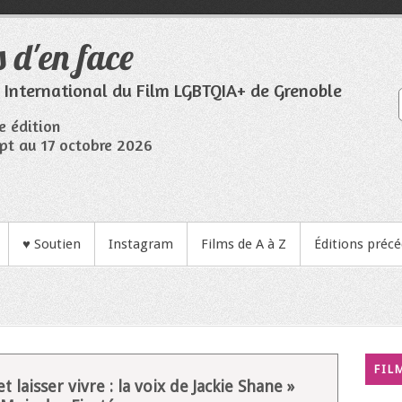
 d'en face
l International du Film LGBTQIA+ de Grenoble
e édition
pt au 17 octobre 2026
♥ Soutien
Instagram
Films de A à Z
Éditions préc
FIL
et laisser vivre : la voix de Jackie Shane »