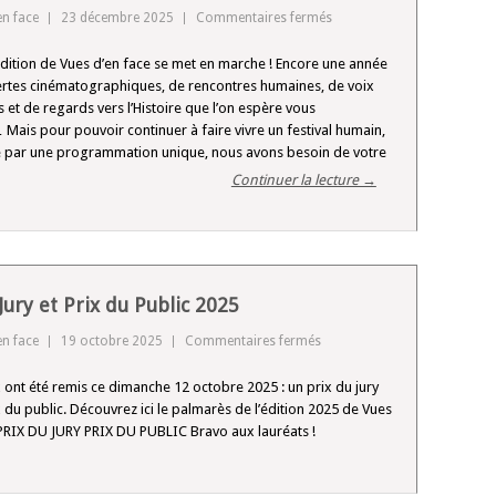
sur
en face
23 décembre 2025
Commentaires fermés
Appel
dition de Vues d’en face se met en marche ! Encore une année
aux
rtes cinématographiques, de rencontres humaines, de voix
Dons
et de regards vers l’Histoire que l’on espère vous
ais pour pouvoir continuer à faire vivre un festival humain,
té par une programmation unique, nous avons besoin de votre
Continuer la lecture →
Jury et Prix du Public 2025
sur
en face
19 octobre 2025
Commentaires fermés
Prix
 ont été remis ce dimanche 12 octobre 2025 : un prix du jury
du
ix du public. Découvrez ici le palmarès de l’édition 2025 de Vues
Jury
 PRIX DU JURY PRIX DU PUBLIC Bravo aux lauréats !
et
Prix
du