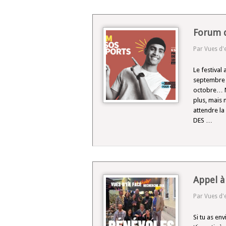
Forum d
Par Vues d'
Le festival
septembre 
octobre… N
plus, mais 
attendre l
DES …
Appel à
Par Vues d'
Si tu as env