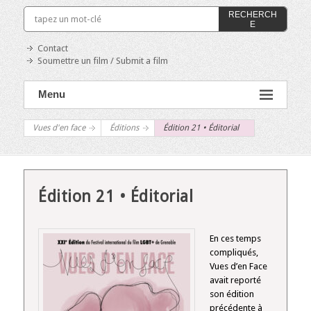
RECHERCH
E
Contact
Soumettre un film / Submit a film
Menu
Vues d'en face
Éditions
Édition 21 • Éditorial
Édition 21 • Éditorial
En ces temps
compliqués,
Vues d’en Face
avait reporté
son édition
précédente à