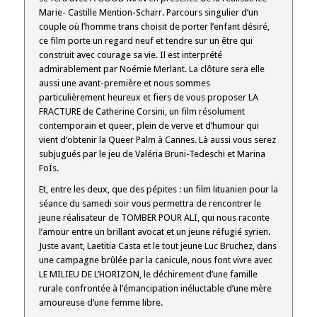
Marie- Castille Mention-Scharr. Parcours singulier d’un
couple où l’homme trans choisit de porter l’enfant désiré,
ce film porte un regard neuf et tendre sur un être qui
construit avec courage sa vie. Il est interprété
admirablement par Noémie Merlant. La clôture sera elle
aussi une avant-première et nous sommes
particulièrement heureux et fiers de vous proposer LA
FRACTURE de Catherine Corsini, un film résolument
contemporain et queer, plein de verve et d’humour qui
vient d’obtenir la Queer Palm à Cannes. Là aussi vous serez
subjugués par le jeu de Valéria Bruni-Tedeschi et Marina
FoÏs.
Et, entre les deux, que des pépites : un film lituanien pour la
séance du samedi soir vous permettra de rencontrer le
jeune réalisateur de TOMBER POUR ALI, qui nous raconte
l’amour entre un brillant avocat et un jeune réfugié syrien.
Juste avant, Laetitia Casta et le tout jeune Luc Bruchez, dans
une campagne brûlée par la canicule, nous font vivre avec
LE MILIEU DE L’HORIZON, le déchirement d’une famille
rurale confrontée à l’émancipation inéluctable d’une mère
amoureuse d’une femme libre.