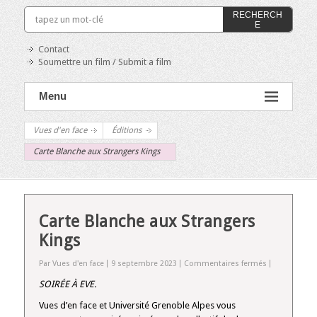
RECHERCH
E
Contact
Soumettre un film / Submit a film
Menu
Vues d'en face
Éditions
Carte Blanche aux Strangers Kings
Carte Blanche aux Strangers
Kings
sur
Par Vues d'en face
9 septembre 2023
Commentaires fermés
Carte
SOIRÉE À EVE
.
Blanche
aux
Vues d’en face et Université Grenoble Alpes vous
Strangers