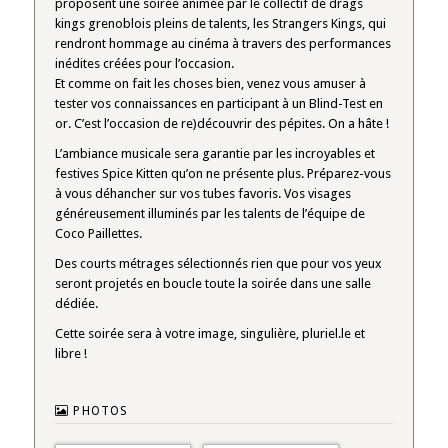
proposent une soirée animée par le collectif de drags
Kings
kings grenoblois pleins de talents, les Strangers Kings, qui
rendront hommage au cinéma à travers des performances
inédites créées pour l’occasion.
Et comme on fait les choses bien, venez vous amuser à
tester vos connaissances en participant à un Blind-Test en
or. C’est l’occasion de re)découvrir des pépites. On a hâte !
L’ambiance musicale sera garantie par les incroyables et
festives Spice Kitten qu’on ne présente plus. Préparez-vous
à vous déhancher sur vos tubes favoris. Vos visages
généreusement illuminés par les talents de l’équipe de
Coco Paillettes.
Des courts métrages sélectionnés rien que pour vos yeux
seront projetés en boucle toute la soirée dans une salle
dédiée.
Cette soirée sera à votre image, singulière, pluriel.le et
libre !
PHOTOS