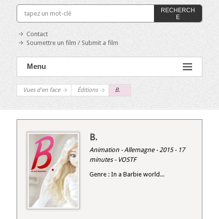
RECHERCH
E
Contact
Soumettre un film / Submit a film
Menu
Vues d'en face
Éditions
B.
B.
Animation - Allemagne - 2015 - 17
minutes - VOSTF
Genre : In a Barbie world...