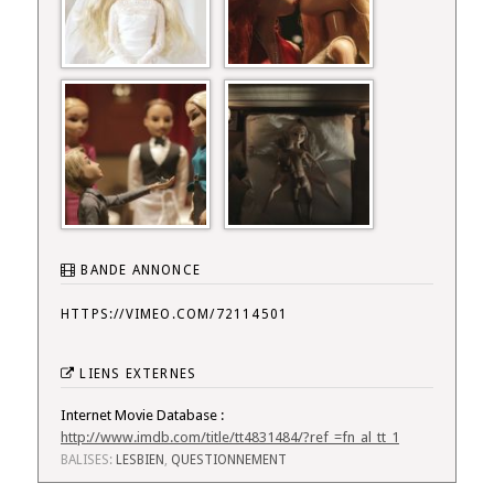
BANDE ANNONCE
HTTPS://VIMEO.COM/72114501
LIENS EXTERNES
Internet Movie Database :
http://www.imdb.com/title/tt4831484/?ref_=fn_al_tt_1
BALISES:
LESBIEN
,
QUESTIONNEMENT