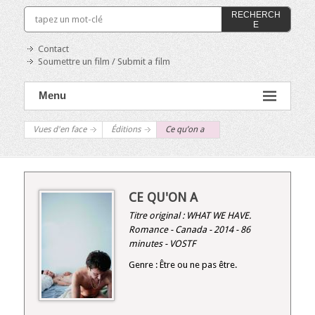
RECHERCH
E
Contact
Soumettre un film / Submit a film
Menu
Vues d'en face
Éditions
Ce qu’on a
CE QU'ON A
Titre original :
WHAT WE HAVE
.
Romance - Canada - 2014 - 86
minutes - VOSTF
Genre : Être ou ne pas être.