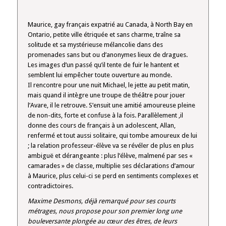
Maurice, gay français expatrié au Canada, à North Bay en
Ontario, petite ville étriquée et sans charme, traîne sa
solitude et sa mystérieuse mélancolie dans des
promenades sans but ou d’anonymes lieux de dragues.
Les images d’un passé qu’il tente de fuir le hantent et
semblent lui empêcher toute ouverture au monde.
Il rencontre pour une nuit Michael, le jette au petit matin,
mais quand il intègre une troupe de théâtre pour jouer
l’Avare, il le retrouve. S’ensuit une amitié amoureuse pleine
de non-dits, forte et confuse à la fois. Parallèlement ,il
donne des cours de français à un adolescent, Allan,
renfermé et tout aussi solitaire, qui tombe amoureux de lui
; la relation professeur-élève va se révéler de plus en plus
ambiguë et dérangeante : plus l’élève, malmené par ses «
camarades » de classe, multiplie ses déclarations d’amour
à Maurice, plus celui-ci se perd en sentiments complexes et
contradictoires.
Maxime Desmons, déjà remarqué pour ses courts
métrages, nous propose pour son premier long une
bouleversante plongée au cœur des êtres, de leurs