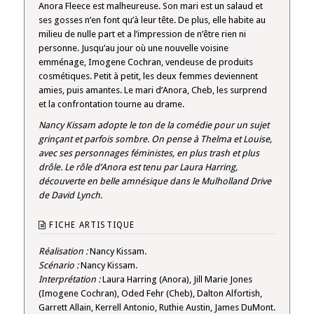
Anora Fleece est malheureuse. Son mari est un salaud et
ses gosses n’en font qu’à leur tête. De plus, elle habite au
milieu de nulle part et a l’impression de n’être rien ni
personne. Jusqu’au jour où une nouvelle voisine
emménage, Imogene Cochran, vendeuse de produits
cosmétiques. Petit à petit, les deux femmes deviennent
amies, puis amantes. Le mari d’Anora, Cheb, les surprend
et la confrontation tourne au drame.
Nancy Kissam adopte le ton de la comédie pour un sujet
grinçant et parfois sombre. On pense à Thelma et Louise,
avec ses personnages féministes, en plus trash et plus
drôle. Le rôle d’Anora est tenu par Laura Harring,
découverte en belle amnésique dans le Mulholland Drive
de David Lynch.
FICHE ARTISTIQUE
Réalisation :
Nancy Kissam.
Scénario :
Nancy Kissam.
Interprétation :
Laura Harring (Anora), Jill Marie Jones
(Imogene Cochran), Oded Fehr (Cheb), Dalton Alfortish,
Garrett Allain, Kerrell Antonio, Ruthie Austin, James DuMont.