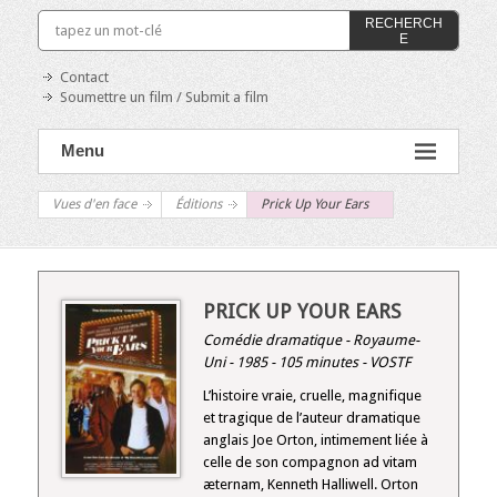
RECHERCH
E
Contact
Soumettre un film / Submit a film
Menu
Vues d'en face
Éditions
Prick Up Your Ears
PRICK UP YOUR EARS
Comédie dramatique - Royaume-
Uni - 1985 - 105 minutes - VOSTF
L’histoire vraie, cruelle, magnifique
et tragique de l’auteur dramatique
anglais Joe Orton, intimement liée à
celle de son compagnon ad vitam
æternam, Kenneth Halliwell. Orton