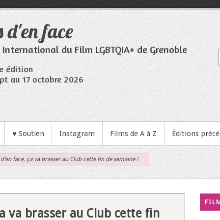
 d'en face
l International du Film LGBTQIA+ de Grenoble
e édition
pt au 17 octobre 2026
♥ Soutien
Instagram
Films de A à Z
Éditions préc
d’en face, ça va brasser au Club cette fin de semaine !
FIL
a va brasser au Club cette fin