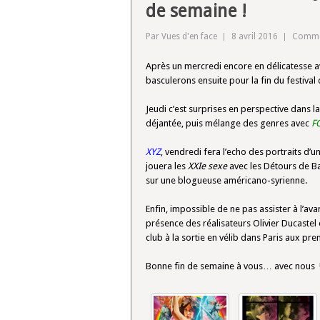
de semaine !
Par Vues d'en face
8 avril 2016
Commen
Après un mercredi encore en délicatesse 
basculerons ensuite pour la fin du festival
Jeudi c’est surprises en perspective dans
déjantée, puis mélange des genres avec
F
XYZ
, vendredi fera l’echo des portraits d’u
jouera les
XXIe sexe
avec les Détours de 
sur une blogueuse américano-syrienne.
Enfin, impossible de ne pas assister à l’av
présence des réalisateurs Olivier Ducastel
club à la sortie en vélib dans Paris aux pre
Bonne fin de semaine à vous… avec nous 