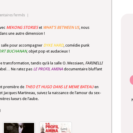
sur
taires fermés
Avec
avec
MEKONG STORIES
et
WHAT’S BETWEEN US
, nous
Vues
 dans une autre dimension !
d’en
face,
 la salle pour accompagner
DYKE HARD
, comédie punk
ça
ORT BUCHANAN
, objet pop et audacieux !
va
brasser
ne transformation, tandis qu’à la salle O. Messiaen,
FARINELLI
au
Babel… Ne ratez pas
LE PROFIL AMINA
documentaire bluffant
Club
cette
ant première de
fin
THEO ET HUGO DANS LE MEME BATEAU
en
 et Jacques Martineau, suivez la naissance de l’amour du sex-
de
mières lueurs de l’aube.
semaine
!
!