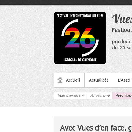
Aller
au
Vues
contenu
Festiva
prochain
du 29 se
MENU PRINCIPAL
Accueil
Actualités
L’Asso
Vues d'en face
Actualités
Avec Vues 
Avec Vues d’en face, ç