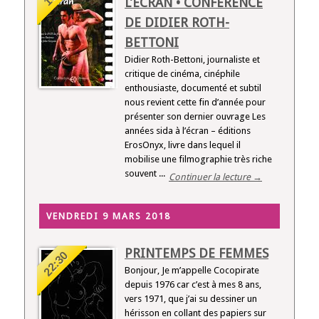
L’ÉCRAN • CONFÉRENCE
DE DIDIER ROTH-
BETTONI
Didier Roth-Bettoni, journaliste et
critique de cinéma, cinéphile
enthousiaste, documenté et subtil
nous revient cette fin d’année pour
présenter son dernier ouvrage Les
années sida à l’écran – éditions
ErosOnyx, livre dans lequel il
mobilise une filmographie très riche
souvent ...
Continuer la lecture →
VENDREDI 9 MARS 2018
PRINTEMPS DE FEMMES
22:30
Bonjour, Je m’appelle Cocopirate
depuis 1976 car c’est à mes 8 ans,
vers 1971, que j’ai su dessiner un
hérisson en collant des papiers sur