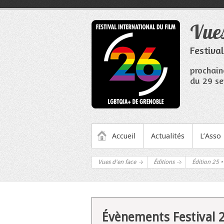
Aller
au
Vues
contenu
Festiva
prochain
du 29 se
MENU PRINCIPAL
Accueil
Actualités
L’Asso
Vues d'en face
Éditions
Édition 25 •
Évènements Festival 