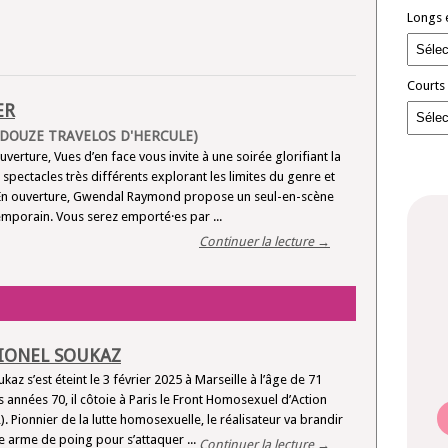
Longs 
Courts
ER
DOUZE TRAVELOS D'HERCULE)
erture, Vues d’en face vous invite à une soirée glorifiant la
spectacles très différents explorant les limites du genre et
 ! En ouverture, Gwendal Raymond propose un seul-en-scène
mporain. Vous serez emporté·es par ...
Continuer la lecture →
IONEL SOUKAZ
kaz s’est éteint le 3 février 2025 à Marseille à l’âge de 71
s années 70, il côtoie à Paris le Front Homosexuel d’Action
. Pionnier de la lutte homosexuelle, le réalisateur va brandir
arme de poing pour s’attaquer ...
Continuer la lecture →