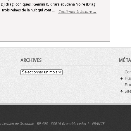
 DJ drag iconiques ; Gemini K, Kirara et Edeha Noire (Drag
Trois reines de la nuit qui vont ...
Continuer la lecture →
ARCHIVES
MÉTA
Archives
Con
Flu
Flu
Sit
 et Lesbien de Grenoble - BP 408 - 38015 Grenoble cedex 1 - FRANCE