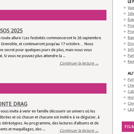
LE 
Vue
Sél
Évè
Pri
SOS 2025
Pri
Ban
à toute allure ! Les festivités commenceront le 26 septembre
Doc
 Grenoble, et continueront jusqu’au 17 octobre… Nous
Inf
 secret pour quelques jours de plus, mais nous vous
Par
t. Si vous ne pouvez plus attendre la ...
Rem
Continuer la lecture →
AU
For
L'H
Cab
Hom
ONTE DRAG
Cin
Lâc
 vous invite à venir en famille découvrir un univers où les
lébrées et où chacun et chacune est invité·e à se déguiser, à
des stéréotypes. Au programme, des lectures d’albums et de
FIL
nts et maquillages, des ...
Continuer la lecture →