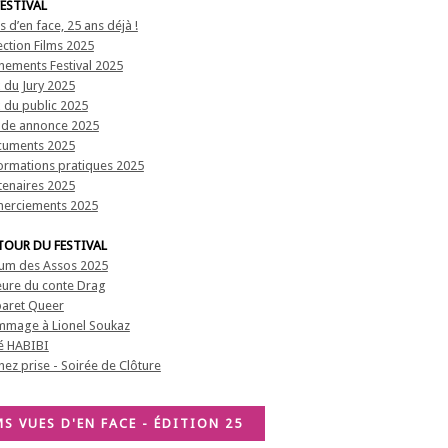
FESTIVAL
s d’en face, 25 ans déjà !
ection Films 2025
nements Festival 2025
x du Jury 2025
x du public 2025
de annonce 2025
uments 2025
ormations pratiques 2025
tenaires 2025
erciements 2025
TOUR DU FESTIVAL
um des Assos 2025
eure du conte Drag
aret Queer
mage à Lionel Soukaz
é HABIBI
hez prise - Soirée de Clôture
MS VUES D'EN FACE - ÉDITION 25