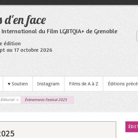
 d'en face
l International du Film LGBTQIA+ de Grenoble
e édition
pt au 17 octobre 2026
♥ Soutien
Instagram
Films de A à Z
Éditions préc
 Éditorial
Évènements Festival 2025
ÉDI
2025