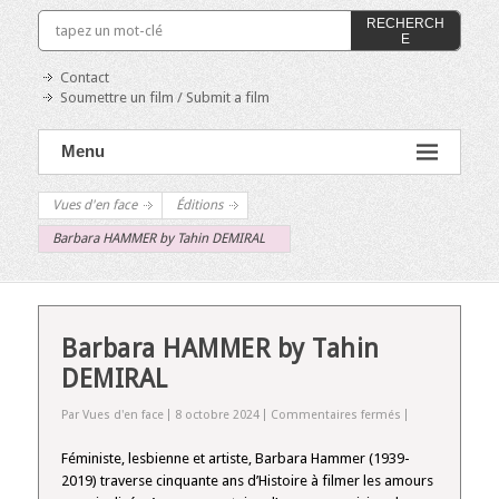
RECHERCH
E
Contact
Soumettre un film / Submit a film
Menu
Vues d'en face
Éditions
Barbara HAMMER by Tahin DEMIRAL
Barbara HAMMER by Tahin
DEMIRAL
sur
Par Vues d'en face
8 octobre 2024
Commentaires fermés
Barbara
HAMMER
Féministe, lesbienne et artiste, Barbara Hammer (1939-
by
2019) traverse cinquante ans d’Histoire à filmer les amours
Tahin