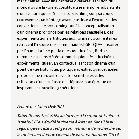
marginalisés. Avec une centaine d’œuvres, sa vision du
DEMIRAL
monde ouvre la voie et constitue une mémoire subsistante
d’une culture queer. Ses écrits, ses films, son parcours
représentent un héritage avant-gardiste à l’encontre des
conventions : de son coming out à la conceptualisation
d’un cinéma prononcé par les relations sensuelles, des
expérimentations artistiques aux formes documentaires
retracent l’histoire des communautés LGBTQIA+. Inspirée
par l’intime, brûlée par la question du désir, Barbara
Hammer est considérée comme la pionnière du cinéma
expérimental queer. En contextualisant son cinéma d’un
point de vue historique, politique et esthétique, cet atelier
propose une rencontre avec les sensibilités et les
réflexions d’une cinéaste qui dépasse son époque en
inspirant les nouvelles générations.
Animé par Tahin DEMIRAL
Tahin Demiral est vidéaste formée à la communication à
Istanbul. Elle a étudié le cinéma à Rennes. Sensible au
regard queer, elle a rédigé son mémoire de recherche sur
le nu féminin dans le cinéma de Barbara Hammer (1939-