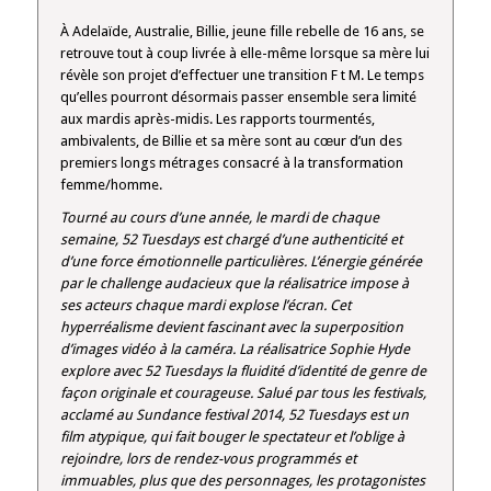
À Adelaïde, Australie, Billie, jeune fille rebelle de 16 ans, se
retrouve tout à coup livrée à elle-même lorsque sa mère lui
révèle son projet d’effectuer une transition F t M. Le temps
qu’elles pourront désormais passer ensemble sera limité
aux mardis après-midis. Les rapports tourmentés,
ambivalents, de Billie et sa mère sont au cœur d’un des
premiers longs métrages consacré à la transformation
femme/homme.
Tourné au cours d’une année, le mardi de chaque
semaine, 52 Tuesdays est chargé d’une authenticité et
d’une force émotionnelle particulières. L’énergie générée
par le challenge audacieux que la réalisatrice impose à
ses acteurs chaque mardi explose l’écran. Cet
hyperréalisme devient fascinant avec la superposition
d’images vidéo à la caméra. La réalisatrice Sophie Hyde
explore avec 52 Tuesdays la fluidité d’identité de genre de
façon originale et courageuse. Salué par tous les festivals,
acclamé au Sundance festival 2014, 52 Tuesdays est un
film atypique, qui fait bouger le spectateur et l’oblige à
rejoindre, lors de rendez-vous programmés et
immuables, plus que des personnages, les protagonistes