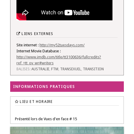
LIENS EXTERNES
Site internet :
http://my52tuesdays.com/
Internet Movie Database :
http://www.imdb.com/title/tt3100636/fullcredits?
ref_=tt_ov_wr#writers
BALISES:
AUSTRALIE
,
FTM
,
TRANSEXUEL
,
TRANSITION
INFORMATIONS PRATIQUES
LIEU ET HORAIRE
Présenté lors de Vues d'en face # 15