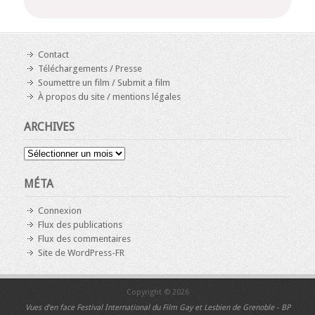
Contact
Téléchargements / Presse
Soumettre un film / Submit a film
À propos du site / mentions légales
ARCHIVES
Archives
MÉTA
Connexion
Flux des publications
Flux des commentaires
Site de WordPress-FR
Copyright © 2026
Vues d'en face
Festival International du Film Gay et Lesbien de Grenoble - BP