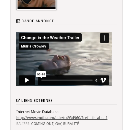
BANDE ANNONCE
LIENS EXTERNES
Internet Movie Database :
http://www.imdb.com/title/tt4934960/?ref_=fn_al_tt_1
BALISES:
COMING OUT
,
GAY
,
RURALITÉ