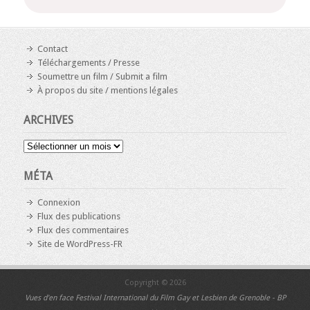
Contact
Téléchargements / Presse
Soumettre un film / Submit a film
À propos du site / mentions légales
ARCHIVES
Archives
MÉTA
Connexion
Flux des publications
Flux des commentaires
Site de WordPress-FR
Copyright © 2026
Vues d'en face
Festival International du Film Gay et Lesbien de Grenoble - BP