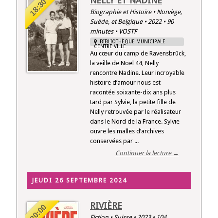
NELLY ET NADINE
18:30
Biographie et Histoire • Norvège,
Suède, et Belgique • 2022 • 90
minutes • VOSTF
BIBLIOTHÈQUE MUNICIPALE
CENTRE-VILLE
Au cœur du camp de Ravensbrück,
la veille de Noël 44, Nelly
rencontre Nadine. Leur incroyable
histoire d’amour nous est
racontée soixante-dix ans plus
tard par Sylvie, la petite fille de
Nelly retrouvée par le réalisateur
dans le Nord de la France. Sylvie
ouvre les malles d’archives
conservées par ...
Continuer la lecture →
JEUDI 26 SEPTEMBRE 2024
RIVIÈRE
20:00
Fiction • Suisse • 2023 • 104