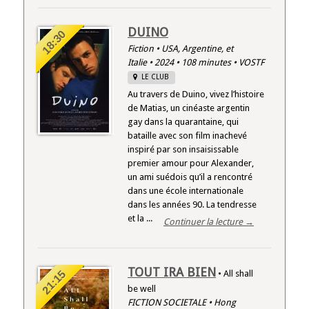
DUINO
18:30
Fiction • USA, Argentine, et
Italie • 2024 • 108 minutes • VOSTF
LE CLUB
Au travers de Duino, vivez l’histoire
de Matias, un cinéaste argentin
gay dans la quarantaine, qui
bataille avec son film inachevé
inspiré par son insaisissable
premier amour pour Alexander,
un ami suédois qu’il a rencontré
dans une école internationale
dans les années 90. La tendresse
et la ...
Continuer la lecture →
TOUT IRA BIEN
21:15
• All shall
be well
FICTION SOCIETALE • Hong