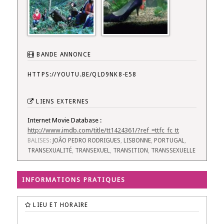
BANDE ANNONCE
HTTPS://YOUTU.BE/QLD9NK8-E58
LIENS EXTERNES
Internet Movie Database :
http://www.imdb.com/title/tt1424361/?ref_=ttfc_fc_tt
BALISES:
JOÂO PEDRO RODRIGUES
,
LISBONNE
,
PORTUGAL
,
TRANSEXUALITÉ
,
TRANSEXUEL
,
TRANSITION
,
TRANSSEXUELLE
INFORMATIONS PRATIQUES
LIEU ET HORAIRE