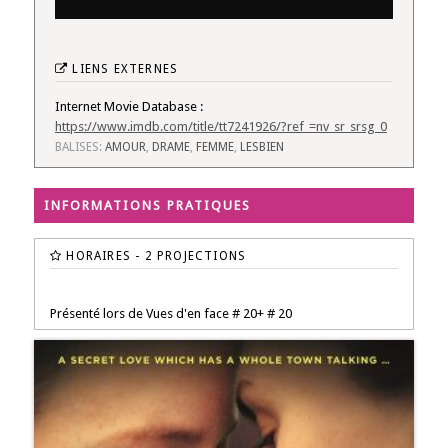
LIENS EXTERNES
Internet Movie Database :
https://www.imdb.com/title/tt7241926/?ref_=nv_sr_srsg_0
BALISES:
AMOUR
,
DRAME
,
FEMME
,
LESBIEN
INFORMATIONS PRATIQUES
HORAIRES - 2 PROJECTIONS
Présenté lors de Vues d'en face # 20+ # 20