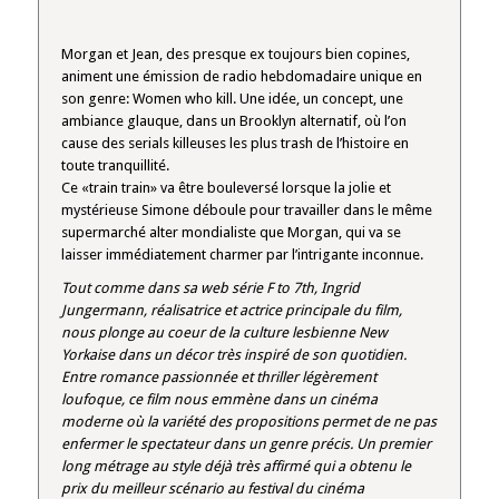
Morgan et Jean, des presque ex toujours bien copines,
animent une émission de radio hebdomadaire unique en
son genre: Women who kill. Une idée, un concept, une
ambiance glauque, dans un Brooklyn alternatif, où l’on
cause des serials killeuses les plus trash de l’histoire en
toute tranquillité.
Ce «train train» va être bouleversé lorsque la jolie et
mystérieuse Simone déboule pour travailler dans le même
supermarché alter mondialiste que Morgan, qui va se
laisser immédiatement charmer par l’intrigante inconnue.
Tout comme dans sa web série F to 7th, Ingrid
Jungermann, réalisatrice et actrice principale du film,
nous plonge au coeur de la culture lesbienne New
Yorkaise dans un décor très inspiré de son quotidien.
Entre romance passionnée et thriller légèrement
loufoque, ce film nous emmène dans un cinéma
moderne où la variété des propositions permet de ne pas
enfermer le spectateur dans un genre précis. Un premier
long métrage au style déjà très affirmé qui a obtenu le
prix du meilleur scénario au festival du cinéma