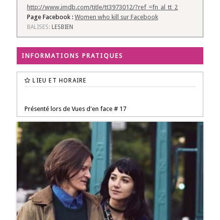
http://www.imdb.com/title/tt3973012/?ref_=fn_al_tt_2
Page Facebook :
Women who kill sur Facebook
BALISES:
LESBIEN
INFORMATIONS PRATIQUES
LIEU ET HORAIRE
Présenté lors de Vues d'en face # 17