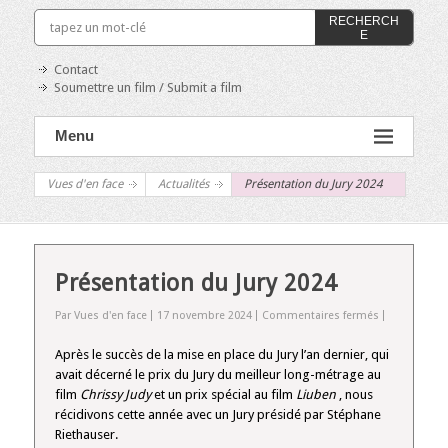
RECHERCH
E
Contact
Soumettre un film / Submit a film
Menu
Vues d'en face
Actualités
Présentation du Jury 2024
Présentation du Jury 2024
sur
Par Vues d'en face
17 novembre 2024
Commentaires fermés
Présentation
du
Après le succès de la mise en place du Jury l’an dernier, qui
Jury
avait décerné le prix du Jury du meilleur long-métrage au
2024
film
Chrissy Judy
et un prix spécial au film
Liuben
, nous
récidivons cette année avec un Jury présidé par Stéphane
Riethauser.