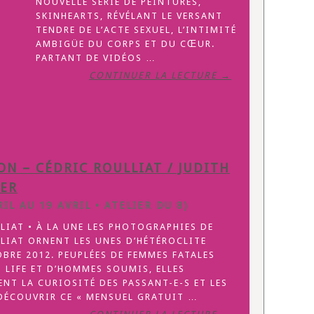
NOUVELLE SÉRIE DE PEINTURES,
SKINHEARTS, RÉVÉLANT LE VERSANT
TENDRE DE L’ACTE SEXUEL, L’INTIMITÉ
AMBIGÜE DU CORPS ET DU CŒUR.
PARTANT DE VIDÉOS …
CONTINUER LA LECTURE →
ON – CÉDRIC ROULLIAT / JUDITH
IER
IL AU 19 AVRIL • ATELIER DU 8)
LIAT • À LA UNE LES PHOTOGRAPHIES DE
LIAT ORNENT LES UNES D’HÉTÉROCLITE
BRE 2012. PEUPLÉES DE FEMMES FATALES
 LIFE ET D’HOMMES SOUMIS, ELLES
NT LA CURIOSITÉ DES PASSANT-E-S ET LES
 DÉCOUVRIR CE « MENSUEL GRATUIT …