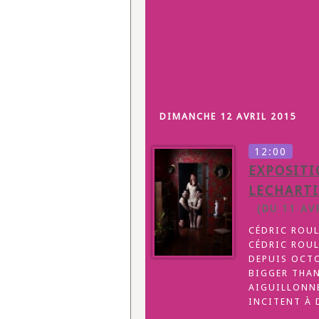
DIMANCHE 12 AVRIL 2015
12:00
EXPOSITI
LECHART
(DU 11 AVR
CÉDRIC ROUL
CÉDRIC ROUL
DEPUIS OCTO
BIGGER THAN
AIGUILLONNE
INCITENT À