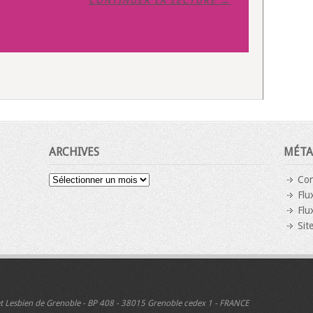
CONTINUER LA LECTURE →
ARCHIVES
MÉTA
Archives
Con
Flu
Flu
Sit
 et Lesbien de Grenoble - BP 408 - 38015 Grenoble cedex 1 - FRANCE