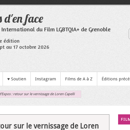
 d'en face
l International du Film LGBTQIA+ de Grenoble
e édition
pt au 17 octobre 2026
♥ Soutien
Instagram
Films de A à Z
Éditions préc
’Expos : retour sur le vernissage de Loren Capelli
FIL
tour sur le vernissage de Loren