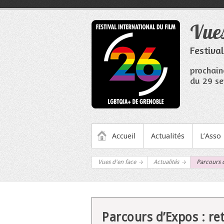
Aller
au
Vues
contenu
Festiva
prochain
du 29 se
MENU PRINCIPAL
Accueil
Actualités
L’Asso
Vues d'en face
Actualités
Parcours d
Parcours d’Expos : re