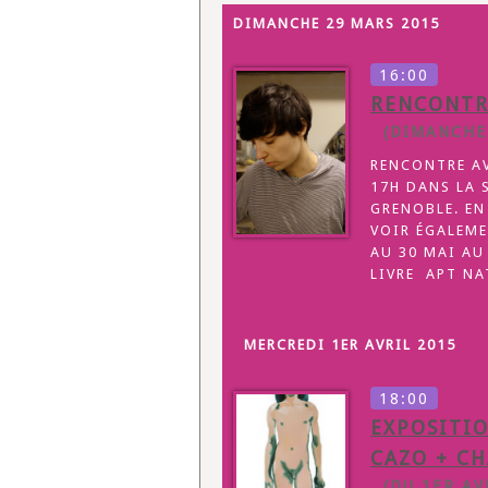
DIMANCHE 29 MARS 2015
16:00
RENCONTR
(DIMANCHE 
RENCONTRE AV
17H DANS LA 
GRENOBLE. EN
VOIR ÉGALEME
AU 30 MAI AU
LIVRE APT NA
MERCREDI 1ER AVRIL 2015
18:00
EXPOSITIO
CAZO + CH
(DU 1ER AVR