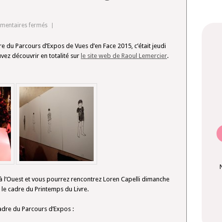
sur
entaires fermés
Parcours
re du Parcours d’Expos de Vues d’en Face 2015, c’était jeudi
d’Expos
vez découvrir en totalité sur
le site web de Raoul Lemercier
.
:
retour
sur
le
vernissage
de
Loren
Capelli
r à l’Ouest et vous pourrez rencontrez Loren Capelli dimanche
le cadre du Printemps du Livre.
adre du Parcours d’Expos :