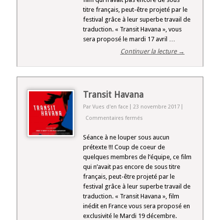
titre français, peut-être projeté par le
festival grâce à leur superbe travail de
traduction. « Transit Havana », vous
sera proposé le mardi 17 avril …
Continuer la lecture →
Transit Havana
Par Vues d'en face
23 novembre 2017
sur
Commentaires fermés
Transit
Havana
Séance à ne louper sous aucun
prétexte !!! Coup de coeur de
quelques membres de l’équipe, ce film
qui n’avait pas encore de sous titre
français, peut-être projeté par le
festival grâce à leur superbe travail de
traduction. « Transit Havana », film
inédit en France vous sera proposé en
exclusivité le Mardi 19 décembre.