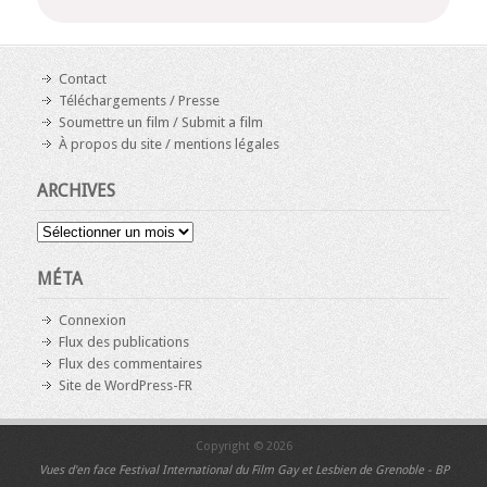
Contact
Téléchargements / Presse
Soumettre un film / Submit a film
À propos du site / mentions légales
ARCHIVES
Archives
MÉTA
Connexion
Flux des publications
Flux des commentaires
Site de WordPress-FR
Copyright © 2026
Vues d'en face
Festival International du Film Gay et Lesbien de Grenoble - BP