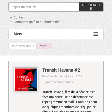
RECHERCH
E
Contact
Soumettre un film / Submit a film
Menu
Vues d'en face
trans
Transit Havana #2
Par Vues d'en face
9 avril 2018
sur
Commentaires fermés
Transit
Havana
Transit Havana, film de la séance d’en
#2
face malheureuse de décembre est
reprogrammé en avril ! Coup de coeur
de quelques membres de l’équipe, ce
film qui n’avait pas encore de sous