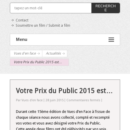
RECHERCH
E
Contact
Soumettre un film / Submit a film
Menu
Vues d'en face
Actualités
Votre Prix du Public 2015 est…
Votre Prix du Public 2015 est…
sur
Par Vues d'en face
28 juin 2015
Commentaires fermés
Votre
Prix
Durant cette 15ème édition de Vues d’en Face à l’issue de
du
chaque séance nous avons collecté, compté et recompté
Public
vos votes et vous avez désigné votre Prix du Public.
2015
Cette année deux films ont été plébiscités par vos voix.
est…