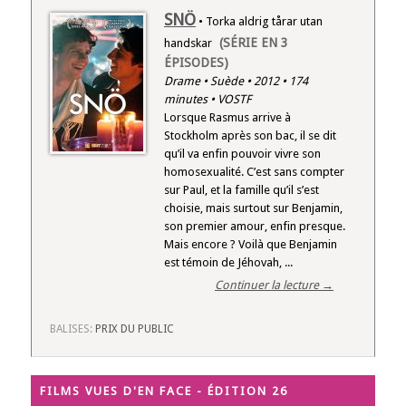
SNÖ
• Torka aldrig tårar utan
(SÉRIE EN 3
handskar
ÉPISODES)
Drame • Suède • 2012 • 174
minutes • VOSTF
Lorsque Rasmus arrive à
Stockholm après son bac, il se dit
qu’il va enfin pouvoir vivre son
homosexualité. C’est sans compter
sur Paul, et la famille qu’il s’est
choisie, mais surtout sur Benjamin,
son premier amour, enfin presque.
Mais encore ? Voilà que Benjamin
est témoin de Jéhovah, ...
Continuer la lecture →
BALISES:
PRIX DU PUBLIC
FILMS VUES D'EN FACE - ÉDITION 26