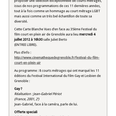
proposer une sélection exceptionnelle de courts métrages,
issus de nos programmations de ces 11 dernières années,
tout à la fois comme un hommage au court métrage LGBT
mais aussi comme un très bel échantillon de toute sa
diversité.
Cette Carte Blanche Vues d’en face au 35ème Festival du
film court en plein air de Grenoble aura lieu
mercredi 4
juillet 2012 à 16h30
salle Juliet Berto
(ENTREE LIBRE).
Plus d’info :
http://www.cinemathequedegrenoble.fr/festival-du-film-
court-en-plein-air
Au programme : 8 courts métrages qui ont marqué les 11
éditions du Festival International du Film Gay et Lesbien de
Grenoble :
Gay ?
Réalisation : Jean-Gabriel Périot
(France, 2001, 2’)
Jean-Gabriel, face à la caméra, parle de lui.
Offerte speciali