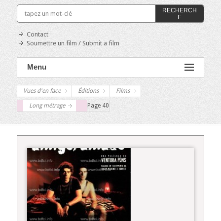
RECHERCH
E
Contact
Soumettre un film / Submit a film
Menu
Vues d'en face
Éditions
Films
Long métrage
Page 40