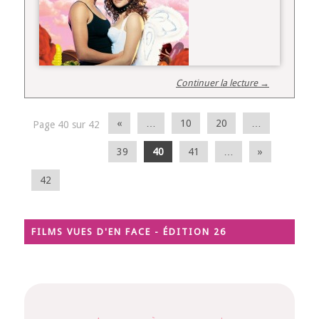
Continuer la lecture →
«
…
10
20
…
Page 40 sur 42
39
40
41
…
»
42
FILMS VUES D'EN FACE - ÉDITION 26