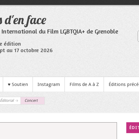
 d'en face
l International du Film LGBTQIA+ de Grenoble
e édition
pt au 17 octobre 2026
♥ Soutien
Instagram
Films de A à Z
Éditions préc
Éditorial
Concert
ÉDI