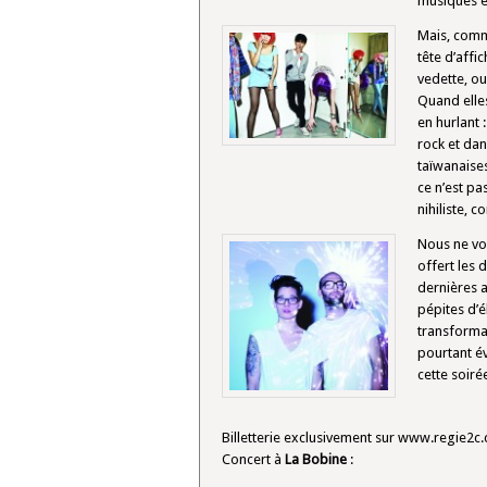
musiques é
Mais, comme
tête d’affi
vedette, ou
Quand elles
en hurlant 
rock et dan
taïwanaises
ce n’est pa
nihiliste, 
Nous ne vou
offert les 
dernières a
pépites d’é
transforma
pourtant év
cette soirée
Billetterie exclusivement sur www.regie2c
Concert à
La Bobine
: