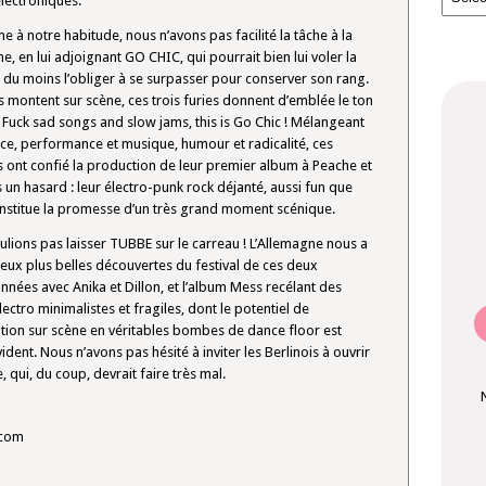
lectroniques.
 à notre habitude, nous n’avons pas facilité la tâche à la
che, en lui adjoignant GO CHIC, qui pourrait bien lui voler la
 du moins l’obliger à se surpasser pour conserver son rang.
 montent sur scène, ces trois furies donnent d’emblée le ton
: Fuck sad songs and slow jams, this is Go Chic ! Mélangeant
ce, performance et musique, humour et radicalité, ces
 ont confié la production de leur premier album à Peache et
s un hasard : leur électro-punk rock déjanté, aussi fun que
constitue la promesse d’un très grand moment scénique.
lions pas laisser TUBBE sur le carreau ! L’Allemagne nous a
deux plus belles découvertes du festival de ces deux
nnées avec Anika et Dillon, et l’album Mess recélant des
lectro minimalistes et fragiles, dont le potentiel de
tion sur scène en véritables bombes de dance floor est
ident. Nous n’avons pas hésité à inviter les Berlinois à ouvrir
, qui, du coup, devrait faire très mal.
.com