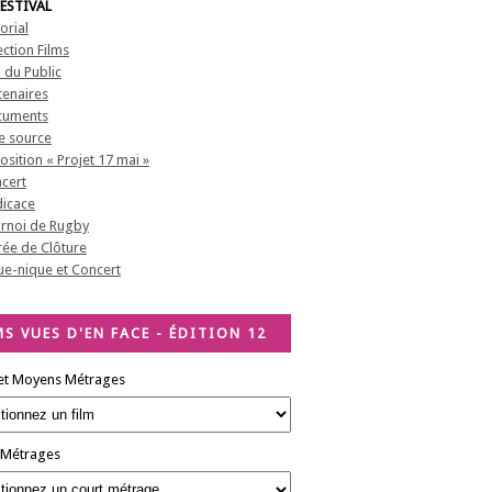
FESTIVAL
orial
ection Films
x du Public
tenaires
cuments
te source
osition « Projet 17 mai »
cert
icace
rnoi de Rugby
rée de Clôture
ue-nique et Concert
MS VUES D'EN FACE - ÉDITION 12
et Moyens Métrages
 Métrages