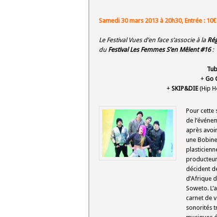
Samedi 30 mars 2013 à 20h30, Entrée : 10€
Le Festival Vues d’en face s’associe à la
Rég
du
Festival Les Femmes S’en Mêlent #16
:
Tu
+
Go C
+
SKIP&DIE
(Hip H
Pour cette
de l’événe
après avoir
une Bobine
plasticienn
producteur 
décident de
d’Afrique d
Soweto. L’a
carnet de v
sonorités t