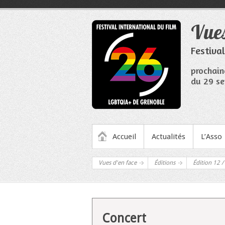
Aller
au
Vues
contenu
Festiva
prochain
du 29 se
MENU PRINCIPAL
Accueil
Actualités
L’Asso
Vues d'en face
Éditions
Édition 12 / 
Concert