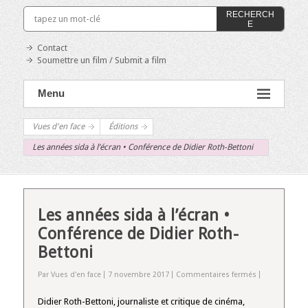
RECHERCH
E
Contact
Soumettre un film / Submit a film
Menu
Vues d'en face
Éditions
Les années sida à l’écran • Conférence de Didier Roth-Bettoni
Les années sida à l’écran •
Conférence de Didier Roth-
Bettoni
sur
Par Vues d'en face
7 novembre 2017
Commentaires fermés
Les
années
Didier Roth-Bettoni, journaliste et critique de cinéma,