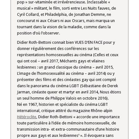
pop » sur-vitaminée et irrévérencieuse. Inclassable «
musical » militant, le film, sorti entre Les Nuits fauves, de
Cyril Collard, et Philadelphia, de Jonathan Demme, ne
concourut ni aux Césars ni aux Oscars, mais marqua un
tournant dans la vision de la maladie, comme dans la
position d’où l’observer.
Didier Roth-Bettoni connait bien VUES D’EN FACE pour y
donner régulièrement des conférences sur les
représentations homosexuelles au cinéma (Celles et ceux
qui ont osé – avril 2017, Méchants gays et vilaines
lesbiennes : un grand classique du cinéma – avril 2015,
L’image de l’homosexualité au cinéma – avril 2014) ou y
présenter des films et des cinéastes gay qui ont compté
dans le panorama du cinéma LGBT (Sébastiane de Derek
Jarman, cinéaste queer et martyr en avril 2014, Nous étions
un seul homme de Philippe Valois en octobre 2016).
Né en 1967, historien et spécialiste du cinéma LGBT
international, critique attitré du magazine Rhône-alpin
Hétéroclite
, Didier Roth-Bettoni « accorde une importance
toute particulière à l’idée de mémoire homosexuelle, de
transmission intra- et extra-communautaire d’une histoire
propre aux gays et aux lesbiennes¹ ». Il évoquera sans