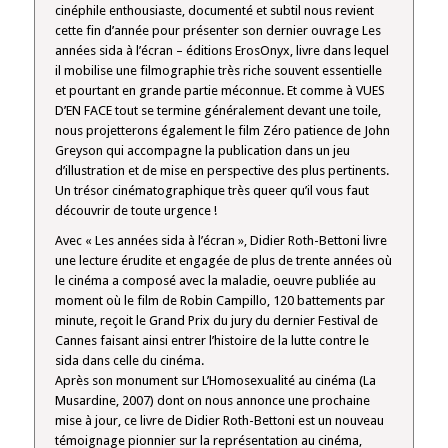
sida
cinéphile enthousiaste, documenté et subtil nous revient
à
cette fin d’année pour présenter son dernier ouvrage Les
l’écran
années sida à l’écran – éditions ErosOnyx, livre dans lequel
•
il mobilise une filmographie très riche souvent essentielle
Conférence
de
et pourtant en grande partie méconnue. Et comme à VUES
Didier
D’EN FACE tout se termine généralement devant une toile,
Roth-
nous projetterons également le film Zéro patience de John
Bettoni
Greyson qui accompagne la publication dans un jeu
d’illustration et de mise en perspective des plus pertinents.
Un trésor cinématographique très queer qu’il vous faut
découvrir de toute urgence !
Avec « Les années sida à l’écran », Didier Roth-Bettoni livre
une lecture érudite et engagée de plus de trente années où
le cinéma a composé avec la maladie, oeuvre publiée au
moment où le film de Robin Campillo, 120 battements par
minute, reçoit le Grand Prix du jury du dernier Festival de
Cannes faisant ainsi entrer l’histoire de la lutte contre le
sida dans celle du cinéma.
Après son monument sur L’Homosexualité au cinéma (La
Musardine, 2007) dont on nous annonce une prochaine
mise à jour, ce livre de Didier Roth-Bettoni est un nouveau
témoignage pionnier sur la représentation au cinéma,