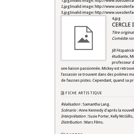
1.jpgInvalid image: http://www.vuesden
2.jpgInvalid image: http://www.vuesden
3.jpgInvalid image: http://www.vuesden
4.jpg
CERCLE 
Titre original
Comédie roma
Jill Fitzpatr
étudiante, Mi
professeur de
une liaison passionnée. Mickey est retrouv
l’assassin se trouvent dans des poèmes mais
de fausses pistes. Cependant, quand sa pr
FICHE ARTISTIQUE
Réalisation :
Samantha Lang.
Scénario :
Anne Kennedy d'après la nouvell
Interprétation :
Susie Porter, Kelly McGill
Distribution :
Mars Films.