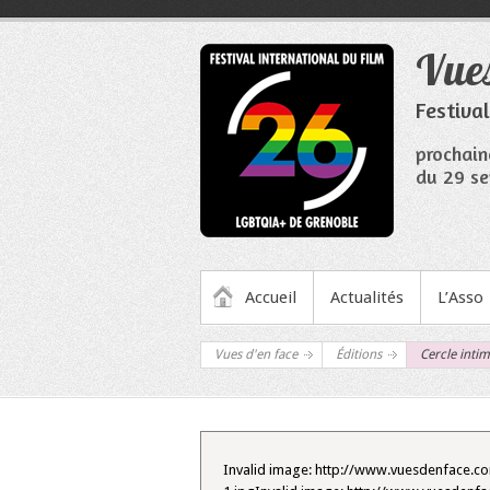
Aller
au
Vues
contenu
Festiva
prochain
du 29 se
MENU PRINCIPAL
Accueil
Actualités
L’Asso
Vues d'en face
Éditions
Cercle inti
Invalid image: http://www.vuesdenface