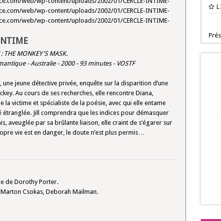
face.com/web/wp-content/uploads/2002/01/CERCLE-INTIME-
L
face.com/web/wp-content/uploads/2002/01/CERCLE-INTIME-
face.com/web/wp-content/uploads/2002/01/CERCLE-INTIME-
Prés
INTIME
 :
THE MONKEY'S MASK
.
ntique - Australie - 2000 - 93 minutes - VOSTF
ick, une jeune détective privée, enquête sur la disparition d’une
ckey. Au cours de ses recherches, elle rencontre Diana,
 la victime et spécialiste de la poésie, avec qui elle entame
é étranglée. Jill comprendra que les indices pour démasquer
, aveuglée par sa brûlante liaison, elle craint de s’égarer sur
opre vie est en danger, le doute n’est plus permis…
e de Dorothy Porter.
is, Marton Csokas, Deborah Mailman.