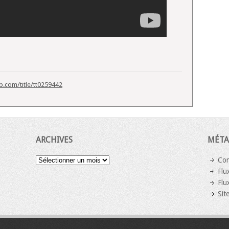
.com/title/tt0259442
ARCHIVES
MÉTA
Archives
Con
Flu
Flu
Sit