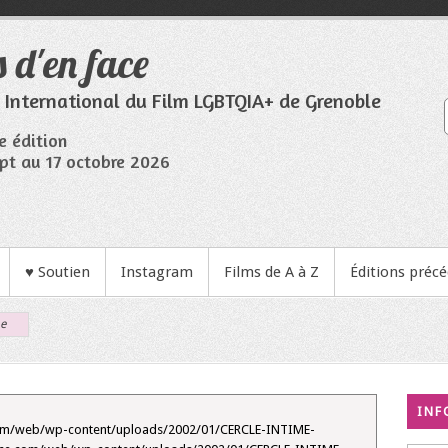
 d'en face
l International du Film LGBTQIA+ de Grenoble
e édition
pt au 17 octobre 2026
♥ Soutien
Instagram
Films de A à Z
Éditions préc
me
INF
.com/web/wp-content/uploads/2002/01/CERCLE-INTIME-