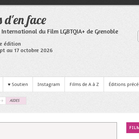
 d'en face
l International du Film LGBTQIA+ de Grenoble
e édition
pt au 17 octobre 2026
♥ Soutien
Instagram
Films de A à Z
Éditions préc
AIDES
FIL