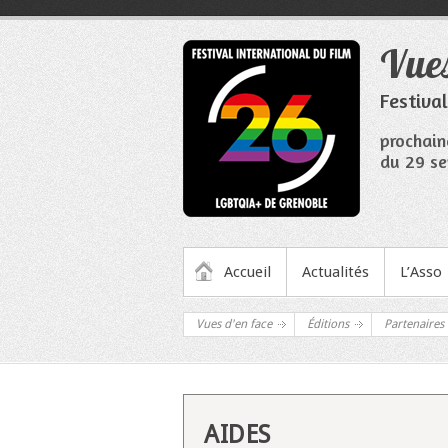
Aller
au
Vues
contenu
Festiva
prochain
du 29 se
MENU PRINCIPAL
Accueil
Actualités
L’Asso
Vues d'en face
Éditions
Partenaires
AIDES