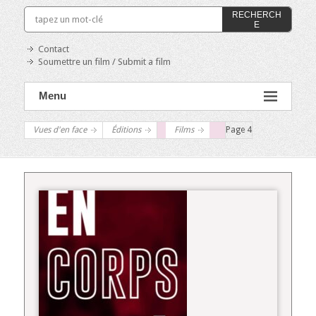
RECHERCH
E
Contact
Soumettre un film / Submit a film
Menu
Vues d'en face
Éditions
Films
Page 4