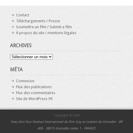
Contact
Téléchargements / Presse
Soumettre un film / Submit a film
À propos du site / mentions légales
ARCHIVES
Archives
MÉTA
Connexion
Flux des publications
Flux des commentaires
Site de WordPress-FR
Copyright © 2026
Vues d'en face
Festival International du Film Gay et Lesbien de Grenoble - BP
408 - 38015 Grenoble cedex 1 - FRANCE