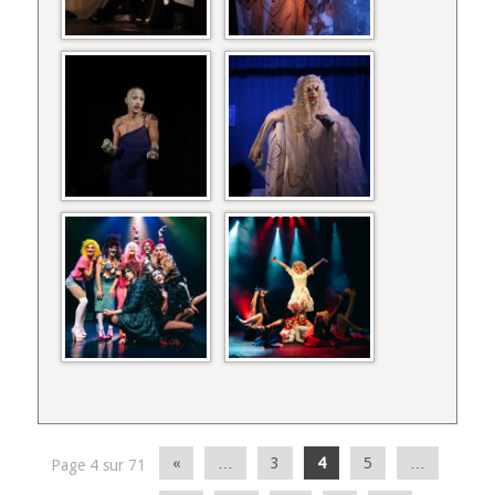
«
…
3
4
5
…
Page 4 sur 71