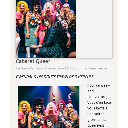
Cabaret Queer
sur
Par Vues d'en face
5 septembre 2025
Commentaires fermés
Cabaret
GWENDAL & LES DOUZE TRAVELOS D'HERCULE
.
Queer
Pour ce week-
end
d’ouverture,
Vues d’en face
vous invite à
une soirée
glorifiant la
queerness,