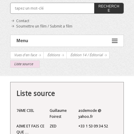
RECHERCH
E
Contact
Soumettre un film / Submit a film
Menu
Vues d'en face
Éditions
Édition 14 / Éditorial
Liste source
Liste source
7éME CIEL
Guillaume
asdemode @
Foirest
yahoo.fr
AIME ET FAIS CE
ZED
+33 1 53 09 34 52
QUE …