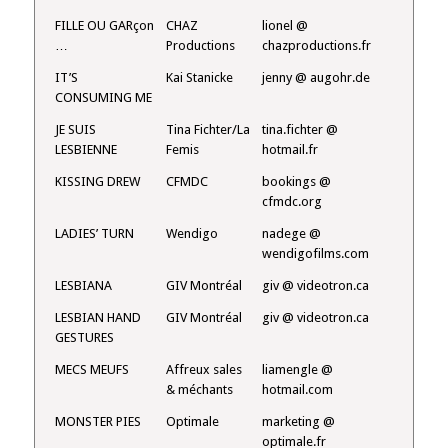
FILLE OU GARçon
CHAZ
lionel @
…
Productions
chazproductions.fr
IT’S
Kai Stanicke
jenny @ augohr.de
CONSUMING ME
JE SUIS
Tina Fichter/La
tina.fichter @
LESBIENNE
Femis
hotmail.fr
KISSING DREW
CFMDC
bookings @
cfmdc.org
LADIES’ TURN
Wendigo
nadege @
wendigofilms.com
LESBIANA
GIV Montréal
giv @ videotron.ca
LESBIAN HAND
GIV Montréal
giv @ videotron.ca
GESTURES
MECS MEUFS
Affreux sales
liamengle @
& méchants
hotmail.com
MONSTER PIES
Optimale
marketing @
optimale.fr