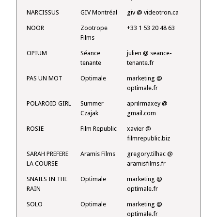
NARCISSUS
GIV Montréal
giv @ videotron.ca
NOOR
Zootrope
+33 1 53 20 48 63
Films
OPIUM
Séance
julien @ seance-
tenante
tenante.fr
PAS UN MOT
Optimale
marketing @
optimale.fr
POLAROID GIRL
Summer
aprilrmaxey @
Czajak
gmail.com
ROSIE
Film Republic
xavier @
filmrepublic.biz
SARAH PREFERE
Aramis Films
gregory.tilhac @
LA COURSE
aramisfilms.fr
SNAILS IN THE
Optimale
marketing @
RAIN
optimale.fr
SOLO
Optimale
marketing @
optimale.fr