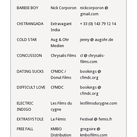
BARBIE BOY
Nick Corporon
nickcorporon @
gmail.com
CHITRANGADA
Extravagant
+ 33 (0) 143 79 12 14
India
COLD STAR
Aug & Ohr
jenny @ augohr.de
Medien
CONCUSSION
Chrysalis Films
cl @ chrysalis-
films.com
DATING SUCKS
CFMDC /
bookings @
Donut Films
cfmdc.org
DIFFICULT LOVE
CFMDC
bookings @
cfmdc.org
ELECTRIC
Les Films du
lesfilmsducygne.com
INDIGO
cygne
EXTRASYSTOLE
La Fémis
Festival @ femis.fr
FREE FALL
KMBO
gregoire @
Distribution
kmbofilms.com