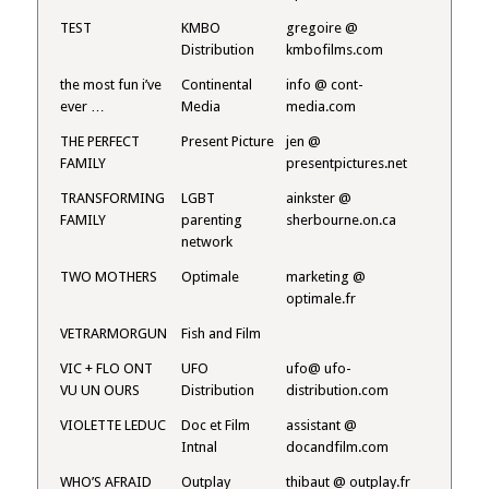
TEST
KMBO
gregoire @
Distribution
kmbofilms.com
the most fun i’ve
Continental
info @ cont-
ever …
Media
media.com
THE PERFECT
Present Picture
jen @
FAMILY
presentpictures.net
TRANSFORMING
LGBT
ainkster @
FAMILY
parenting
sherbourne.on.ca
network
TWO MOTHERS
Optimale
marketing @
optimale.fr
VETRARMORGUN
Fish and Film
VIC + FLO ONT
UFO
ufo@ ufo-
VU UN OURS
Distribution
distribution.com
VIOLETTE LEDUC
Doc et Film
assistant @
Intnal
docandfilm.com
WHO’S AFRAID
Outplay
thibaut @ outplay.fr