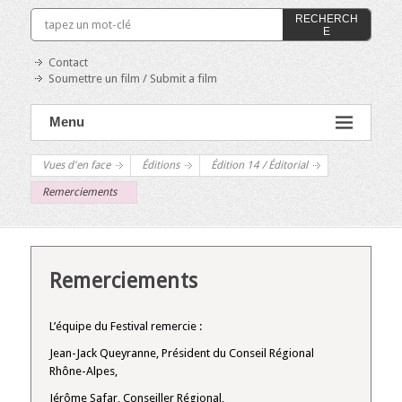
RECHERCH
E
Contact
Soumettre un film / Submit a film
Menu
Vues d'en face
Éditions
Édition 14 / Éditorial
Remerciements
Remerciements
L’équipe du Festival remercie :
Jean-Jack Queyranne, Président du Conseil Régional
Rhône-Alpes,
Jérôme Safar, Conseiller Régional,