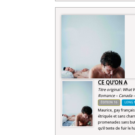
CE QU’ON A
Titre original : What
Romance – Canada – 
ÉDITION 16
LONG 
Maurice, gay français
étriquée et sans char
promenades sans but 
qu’il tente de fuir le