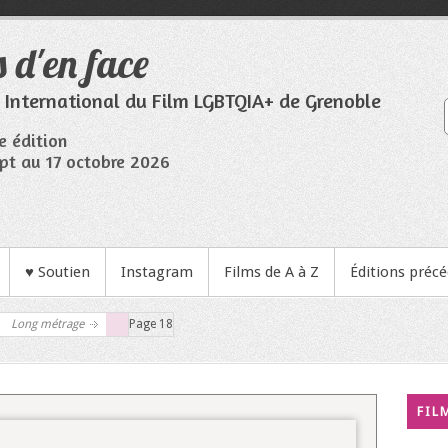
 d'en face
l International du Film LGBTQIA+ de Grenoble
e édition
pt au 17 octobre 2026
♥ Soutien
Instagram
Films de A à Z
Éditions préc
Long métrage
Page 18
FIL