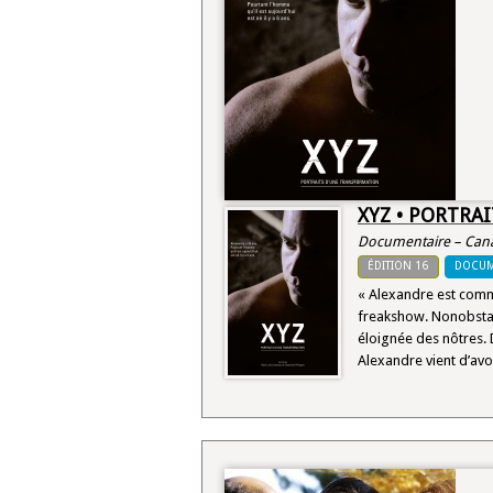
XYZ • PORTRA
Documentaire – Cana
ÉDITION 16
DOCUM
« Alexandre est comm
freakshow. Nonobstant 
éloignée des nôtres. D
Alexandre vient d’avo