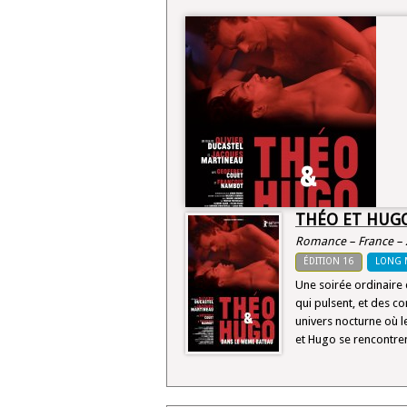
THÉO ET HUG
Romance – France – 
ÉDITION 16
LONG 
Une soirée ordinaire 
qui pulsent, et des c
univers nocturne où l
et Hugo se rencontrent