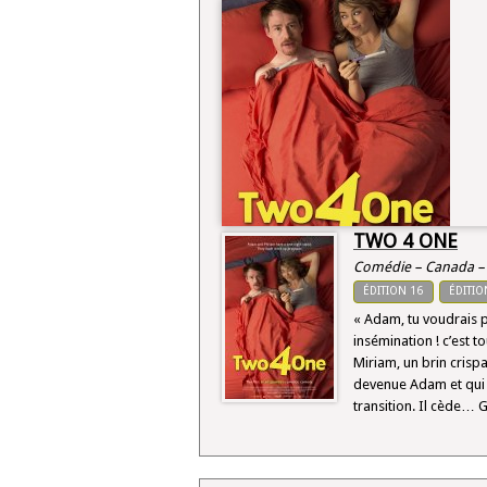
TWO 4 ONE
Comédie – Canada – 
ÉDITION 16
ÉDITIO
« Adam, tu voudrais pa
insémination ! c’est tou
Miriam, un brin crisp
devenue Adam et qui s
transition. Il cède…