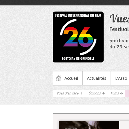
Aller
au
Vues
contenu
Festiva
prochain
du 29 se
MENU PRINCIPAL
Accueil
Actualités
L’Asso
Vues d'en face
Éditions
Films